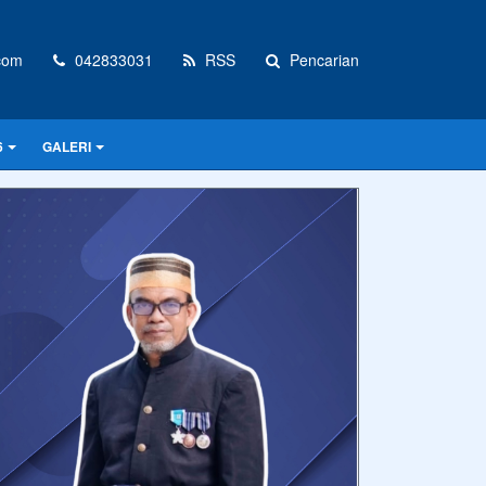
com
042833031
RSS
Pencarian
6
GALERI