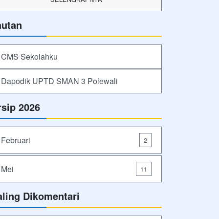
autan
CMS Sekolahku
Dapodik UPTD SMAN 3 Polewali
rsip 2026
Februari
2
Mei
11
aling Dikomentari