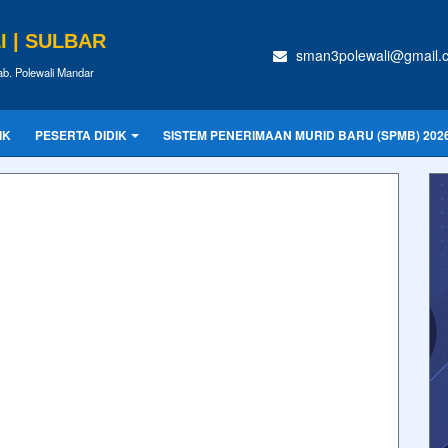
 | SULBAR
sman3polewali@gmail.
ab. Polewali Mandar
IK
PESERTA DIDIK
SISTEM PENERIMAAN MURID BARU (SPMB) 202