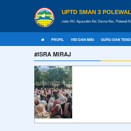
UPTD SMAN 3 POLEWALI
Jalan KH. Agussalim Kel. Darma Kec. Polewali K
PROFIL
VISI DAN MISI
GURU DAN TEND
#ISRA MIRAJ