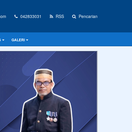
com
042833031
RSS
Pencarian
6
GALERI