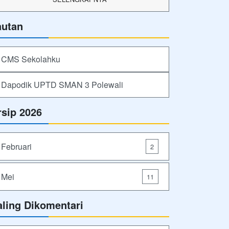
autan
CMS Sekolahku
Dapodik UPTD SMAN 3 Polewali
rsip 2026
Februari
2
Mei
11
aling Dikomentari