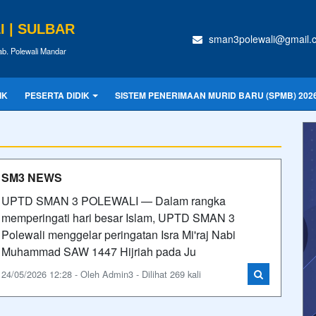
 | SULBAR
sman3polewali@gmail.
ab. Polewali Mandar
IK
PESERTA DIDIK
SISTEM PENERIMAAN MURID BARU (SPMB) 202
SM3 NEWS
UPTD SMAN 3 POLEWALI — Dalam rangka
memperingati hari besar Islam, UPTD SMAN 3
Polewali menggelar peringatan Isra Mi'raj Nabi
Muhammad SAW 1447 Hijriah pada Ju
24/05/2026 12:28 - Oleh Admin3 - Dilihat 269 kali