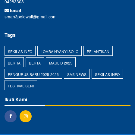
042833031
Email
sman3polewali@gmail.com
Tags
SEKILAS INFO
LOMBA NYANYI SOLO
PELANTIKAN
BERITA
BERTA
MAULID 2025
PENGURUS BARU 2025-2026
SM3 NEWS
SEKILAS-INFO
FESTIVAL SENI
Ikuti Kami