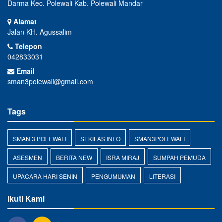
Darma Kec. Polewali Kab. Polewali Mandar
Alamat
Jalan KH. Agussalim
Telepon
042833031
Email
sman3polewali@gmail.com
Tags
SMAN 3 POLEWALI
SEKILAS INFO
SMAN3POLEWALI
ASESMEN
BERITA NEW
ISRA MIRAJ
SUMPAH PEMUDA
UPACARA HARI SENIN
PENGUMUMAN
LITERASI
Ikuti Kami