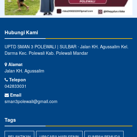
Hubungi Kami
UPTD SMAN 3 POLEWALI | SULBAR ⋅ Jalan KH. Agussalim Kel.
Darma Kec. Polewali Kab. Polewali Mandar
Alamat
Jalan KH. Agussalim
Telepon
042833031
Email
sman3polewali@gmail.com
Tags
PELANTIKAN
UPACARA HARI SENIN
SUMPAH PEMUDA