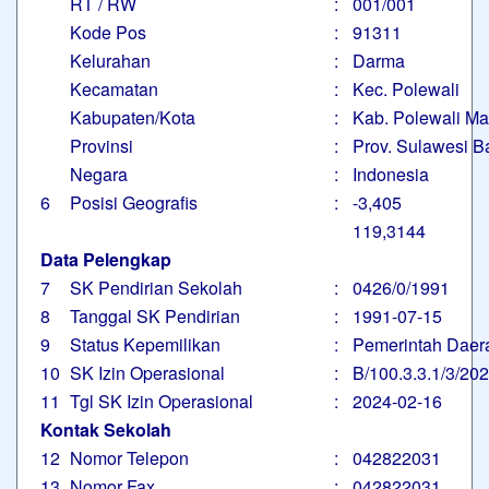
RT / RW
:
001/001
Kode Pos
:
91311
Kelurahan
:
Darma
Kecamatan
:
Kec. Polewali
Kabupaten/Kota
:
Kab. Polewali M
Provinsi
:
Prov. Sulawesi B
Negara
:
Indonesia
6
Posisi Geografis
:
-3,405
119,3144
Data Pelengkap
7
SK Pendirian Sekolah
:
0426/0/1991
8
Tanggal SK Pendirian
:
1991-07-15
9
Status Kepemilikan
:
Pemerintah Daer
10
SK Izin Operasional
:
B/100.3.3.1/3/20
11
Tgl SK Izin Operasional
:
2024-02-16
Kontak Sekolah
12
Nomor Telepon
:
042822031
13
Nomor Fax
:
042822031