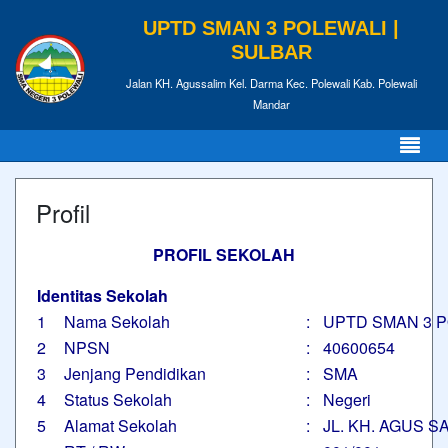
UPTD SMAN 3 POLEWALI |
SULBAR
Jalan KH. Agussalim Kel. Darma Kec. Polewali Kab. Polewali
Mandar
Profil
PROFIL SEKOLAH
Identitas Sekolah
1
Nama Sekolah
:
UPTD SMAN 3 
2
NPSN
:
40600654
3
Jenjang Pendidikan
:
SMA
4
Status Sekolah
:
Negeri
5
Alamat Sekolah
:
JL. KH. AGUS S