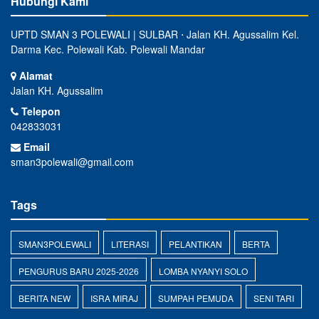
Hubungi Kami
UPTD SMAN 3 POLEWALI | SULBAR ⋅ Jalan KH. Agussalim Kel.
Darma Kec. Polewali Kab. Polewali Mandar
Alamat
Jalan KH. Agussalim
Telepon
042833031
Email
sman3polewali@gmail.com
Tags
SMAN3POLEWALI
LITERASI
PELANTIKAN
BERTA
PENGURUS BARU 2025-2026
LOMBA NYANYI SOLO
BERITA NEW
ISRA MIRAJ
SUMPAH PEMUDA
SENI TARI