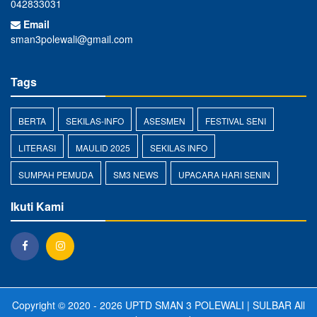
042833031
Email
sman3polewali@gmail.com
Tags
BERTA
SEKILAS-INFO
ASESMEN
FESTIVAL SENI
LITERASI
MAULID 2025
SEKILAS INFO
SUMPAH PEMUDA
SM3 NEWS
UPACARA HARI SENIN
Ikuti Kami
Copyright © 2020 - 2026
UPTD SMAN 3 POLEWALI | SULBAR
All