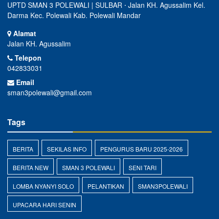
UPTD SMAN 3 POLEWALI | SULBAR ⋅ Jalan KH. Agussalim Kel.
Darma Kec. Polewali Kab. Polewali Mandar
Alamat
Jalan KH. Agussalim
Telepon
042833031
Email
sman3polewali@gmail.com
Tags
BERITA
SEKILAS INFO
PENGURUS BARU 2025-2026
BERITA NEW
SMAN 3 POLEWALI
SENI TARI
LOMBA NYANYI SOLO
PELANTIKAN
SMAN3POLEWALI
UPACARA HARI SENIN