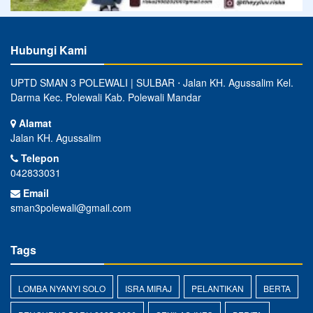
Hubungi Kami
UPTD SMAN 3 POLEWALI | SULBAR ⋅ Jalan KH. Agussalim Kel.
Darma Kec. Polewali Kab. Polewali Mandar
Alamat
Jalan KH. Agussalim
Telepon
042833031
Email
sman3polewali@gmail.com
Tags
LOMBA NYANYI SOLO
ISRA MIRAJ
PELANTIKAN
BERTA